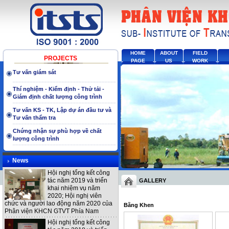
HOME
ABOUT
FIELD
PROJECTS
PAGE
US
WORK
Tư vấn giám sát
Thí nghiệm - Kiểm định - Thử tải -
Giám định chất lượng công trình
Tư vấn KS - TK, Lập dự án đầu tư và
Tư vấn thẩm tra
Chứng nhận sự phù hợp về chất
lượng công trình
News
Hội nghị tổng kết công
tác năm 2019 và triển
GALLERY
khai nhiệm vụ năm
2020; Hội nghị viên
chức và người lao động năm 2020 của
Bằng Khen
Phân viện KHCN GTVT Phía Nam
Hội nghị tổng kết công