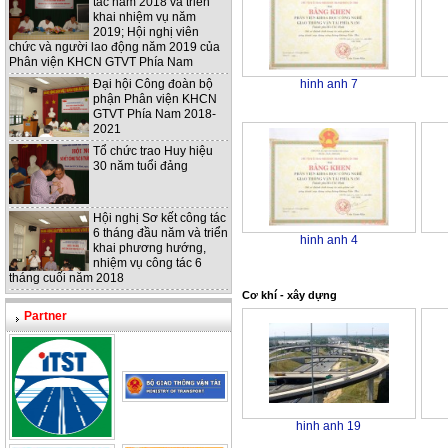
tác năm 2018 và triển
khai nhiệm vụ năm
2019; Hội nghị viên
chức và người lao động năm 2019 của
Phân viện KHCN GTVT Phía Nam
Đại hội Công đoàn bộ
hinh anh 7
phận Phân viện KHCN
GTVT Phía Nam 2018-
2021
Tổ chức trao Huy hiệu
30 năm tuổi đảng
Hội nghị Sơ kết công tác
6 tháng đầu năm và triển
hinh anh 4
khai phương hướng,
nhiệm vụ công tác 6
tháng cuối năm 2018
Cơ khí - xây dựng
Partner
hinh anh 19