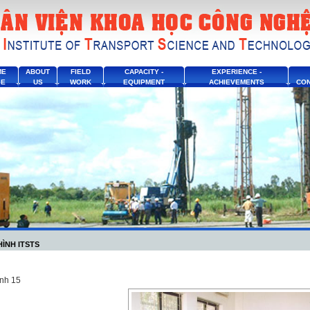
ME
ABOUT
FIELD
CAPACITY -
EXPERIENCE -
GE
US
WORK
EQUIPMENT
ACHIEVEMENTS
CON
HÌNH ITSTS
anh 15