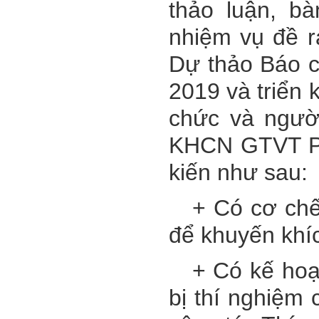
thảo luận, bà
nhiệm vụ đề r
Dự thảo Báo c
201
9
và triển
chức và ngườ
KHCN GTVT Ph
kiến như sau:
+ Có cơ chế 
để khuyến khíc
+ Có kế hoạch
bị thí nghiệm 