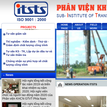
HOME
ABOUT
FIELD
PROJECTS
PAGE
US
WORK
Tư vấn giám sát
Thí nghiệm - Kiểm định - Thử tải -
Giám định chất lượng công trình
Tư vấn KS - TK, Lập dự án đầu tư và
Tư vấn thẩm tra
Chứng nhận sự phù hợp về chất
lượng công trình
News
Hội nghị tổng kết công
tác năm 2019 và triển
NEWS OPERATION ITSTS
khai nhiệm vụ năm
2020; Hội nghị viên
chức và người lao động năm 2020 của
Phân viện KHCN GTVT Phía Nam
Hội nghị tổng kết công