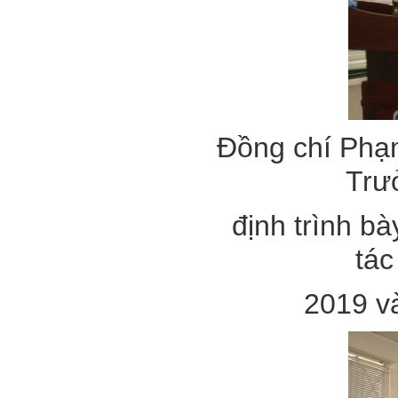
Đồng chí Phạm
Trư
định trình b
tá
2019 v