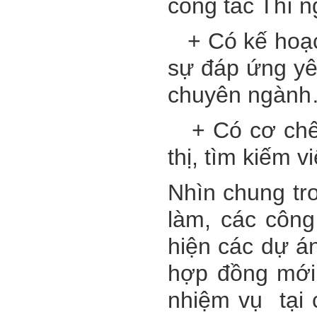
công tác Thí 
+ Có kế hoạch
sự đáp ứng yêu
chuyên ngàn
+ Có cơ chế, 
thị, tìm kiếm 
Nhìn chung tr
làm, các công 
hiện các dự án
hợp đồng mới 
nhiệm vụ tại 