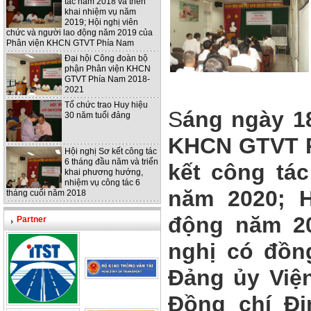
tác năm 2018 và triển
khai nhiệm vụ năm
2019; Hội nghị viên
chức và người lao động năm 2019 của
Phân viện KHCN GTVT Phía Nam
Đại hội Công đoàn bộ
phận Phân viện KHCN
GTVT Phía Nam 2018-
2021
Tổ chức trao Huy hiệu
S
áng ngày 18
30 năm tuổi đảng
KHCN GTVT P
Hội nghị Sơ kết công tác
6 tháng đầu năm và triển
kết công tác
khai phương hướng,
nhiệm vụ công tác 6
năm 2020; H
tháng cuối năm 2018
động năm 20
Partner
nghị có đồn
Đảng ủy Việ
Đồng chí Đ