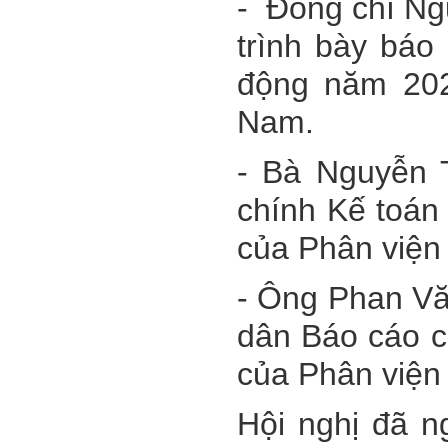
-
Đồng chí N
trình bày b
áo 
động năm 20
Nam.
- Bà Nguyễn T
chính Kế toán
của Phân việ
- Ông Phan Vă
dân Báo cáo c
của Phân việ
Hội nghị đã n