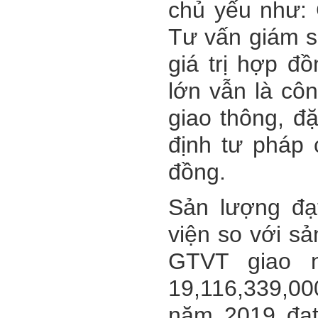
chủ yếu như:
Tư vấn giám s
giá trị hợp đ
lớn vẫn là cô
giao thông, đă
định tư pháp c
đồng.
Sản lượng đạ
viện so với s
GTVT giao 
19,116,339
,00
năm 201
9
đạt