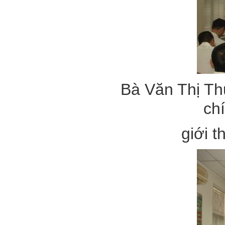
Bà Văn Thị T
ch
giới t