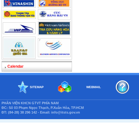
Calendar
SITEMAP
WEBMAIL
PHÂN VIỆN KHCN GTVT PHÍA NAM
ĐC: Số 03 Phạm Ngọc Thạch, P.Xuân Hòa, TP.HCM
ĐT: (84-28) 38 296 142 - Email: info@itsts.gov.vn