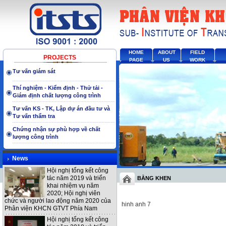
HOME
ABOUT
FIELD
PROJECTS
PAGE
US
WORK
Tư vấn giám sát
Thí nghiệm - Kiểm định - Thử tải -
Giám định chất lượng công trình
Tư vấn KS - TK, Lập dự án đầu tư và
Tư vấn thẩm tra
Chứng nhận sự phù hợp về chất
lượng công trình
News
Hội nghị tổng kết công
tác năm 2019 và triển
BẰNG KHEN
khai nhiệm vụ năm
2020; Hội nghị viên
chức và người lao động năm 2020 của
hinh anh 7
Phân viện KHCN GTVT Phía Nam
Hội nghị tổng kết công