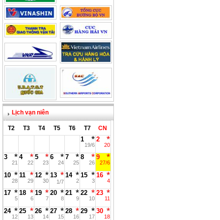
Lịch vạn niên
T2
T3
T4
T5
T6
T7
CN
1
2
19/6
20
3
4
5
6
7
8
9
21
22
23
24
25
26
27/6
10
11
12
13
14
15
16
28
29
30
2
3
4
1/7
17
18
19
20
21
22
23
5
6
7
8
9
10
11
24
25
26
27
28
29
30
12
13
14
15
16
17
18