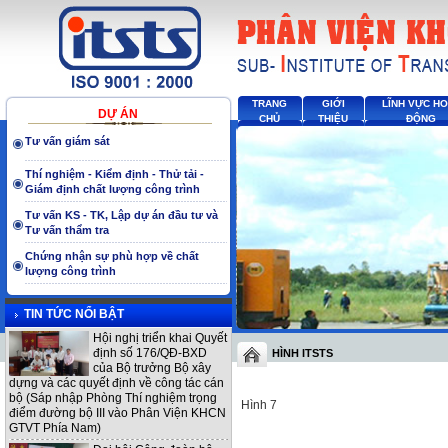
TRANG
GIỚI
LĨNH VỰC H
DỰ ÁN
CHỦ
THIỆU
ĐỘNG
Tư vấn giám sát
Thí nghiệm - Kiểm định - Thử tải -
Giám định chất lượng công trình
Tư vấn KS - TK, Lập dự án đầu tư và
Tư vấn thẩm tra
Chứng nhận sự phù hợp về chất
lượng công trình
TIN TỨC NỔI BẬT
Hội nghị triển khai Quyết
định số 176/QĐ-BXD
HÌNH ITSTS
của Bộ trưởng Bộ xây
dựng và các quyết định về công tác cán
bộ (Sáp nhập Phòng Thí nghiệm trọng
Hình 7
điểm đường bộ III vào Phân Viện KHCN
GTVT Phía Nam)