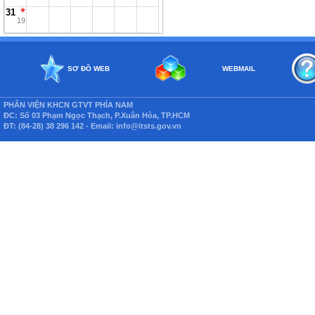
31
19
SƠ ĐỒ WEB
WEBMAIL
PHÂN VIỆN KHCN GTVT PHÍA NAM
ĐC: Số 03 Phạm Ngọc Thạch, P.Xuân Hòa, TP.HCM
ĐT: (84-28) 38 296 142 - Email: info@itsts.gov.vn