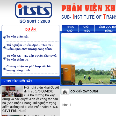
TRANG
GIỚI
LĨNH VỰC H
DỰ ÁN
CHỦ
THIỆU
ĐỘNG
Tư vấn giám sát
Thí nghiệm - Kiểm định - Thử tải -
Giám định chất lượng công trình
Tư vấn KS - TK, Lập dự án đầu tư và
Tư vấn thẩm tra
Chứng nhận sự phù hợp về chất
lượng công trình
TIN TỨC NỔI BẬT
Hội nghị triển khai Quyết
định số 176/QĐ-BXD
CƠ KHÍ - XÂY DỰNG
của Bộ trưởng Bộ xây
dựng và các quyết định về công tác cán
bộ (Sáp nhập Phòng Thí nghiệm trọng
hinh 1
điểm đường bộ III vào Phân Viện KHCN
GTVT Phía Nam)