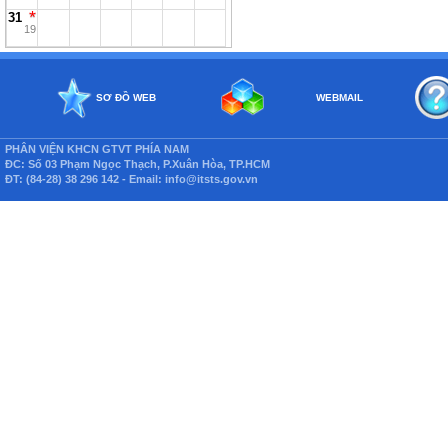
31
19
SƠ ĐỒ WEB
WEBMAIL
PHÂN VIỆN KHCN GTVT PHÍA NAM
ĐC: Số 03 Phạm Ngọc Thạch, P.Xuân Hòa, TP.HCM
ĐT: (84-28) 38 296 142 - Email: info@itsts.gov.vn