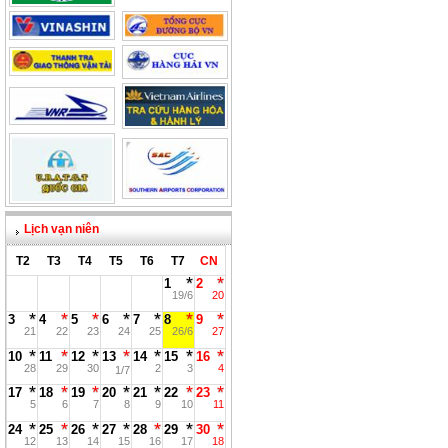
Lịch vạn niên
T2
T3
T4
T5
T6
T7
CN
1
2
19/6
20
3
4
5
6
7
8
9
21
22
23
24
25
26/6
27
10
11
12
13
14
15
16
28
29
30
2
3
4
1/7
17
18
19
20
21
22
23
5
6
7
8
9
10
11
24
25
26
27
28
29
30
12
13
14
15
16
17
18