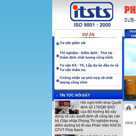
TRA
DỰ ÁN
CH
Tư vấn giám sát
Thí nghiệm - Kiểm định - Thử tải -
Giám định chất lượng công trình
Tư vấn KS - TK, Lập dự án đầu tư và
Tư vấn thẩm tra
Chứng nhận sự phù hợp về chất
lượng công trình
TIN TỨC NỔI BẬT
Hội nghị triển khai Quyết
định số 176/QĐ-BXD
của Bộ trưởng Bộ xây
dựng và các quyết định về công tác cán
bộ (Sáp nhập Phòng Thí nghiệm trọng
Hình 
điểm đường bộ III vào Phân Viện KHCN
GTVT Phía Nam)