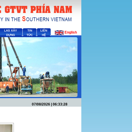
LAS XÂY
TIN
LIÊN
English
DỰNG
TỨC
HỆ
07/08/2026 | 06:33:28