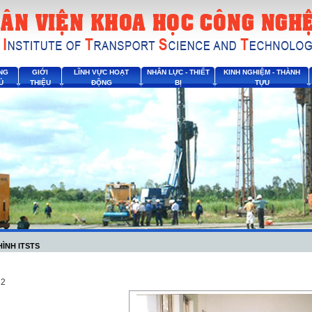
NG
GIỚI
LĨNH VỰC HOẠT
NHÂN LỰC - THIẾT
KINH NGHIỆM - THÀNH
Ủ
THIỆU
ĐỘNG
BỊ
TỰU
HÌNH ITSTS
12