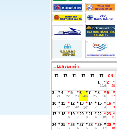
Lịch vạn niên
T2
T3
T4
T5
T6
T7
CN
1
2
19/6
20
3
4
5
6
7
8
9
21
22
23
24/6
25
26
27
10
11
12
13
14
15
16
28
29
30
2
3
4
1/7
17
18
19
20
21
22
23
5
6
7
8
9
10
11
24
25
26
27
28
29
30
12
13
14
15
16
17
18