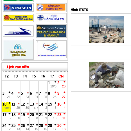
Hình ITSTS
Lịch vạn niên
T2
T3
T4
T5
T6
T7
CN
1
2
19/6
20
3
4
5
6
7
8
9
21
22
23
24
25
26
27
10
11
12
13
14
15
16
29
30
2
3
4
28/6
1/7
17
18
19
20
21
22
23
5
6
7
8
9
10
11
24
25
26
27
28
29
30
12
13
14
15
16
17
18