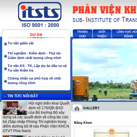
TRANG
GIỚI
LĨNH VỰC H
DỰ ÁN
CHỦ
THIỆU
ĐỘNG
Tư vấn giám sát
Thí nghiệm - Kiểm định - Thử tải -
Giám định chất lượng công trình
Tư vấn KS - TK, Lập dự án đầu tư và
Tư vấn thẩm tra
Chứng nhận sự phù hợp về chất
lượng công trình
TIN TỨC NỔI BẬT
Hội nghị triển khai Quyết
định số 176/QĐ-BXD
GALLERY
của Bộ trưởng Bộ xây
dựng và các quyết định về công tác cán
bộ (Sáp nhập Phòng Thí nghiệm trọng
Bằng Khen
điểm đường bộ III vào Phân Viện KHCN
GTVT Phía Nam)