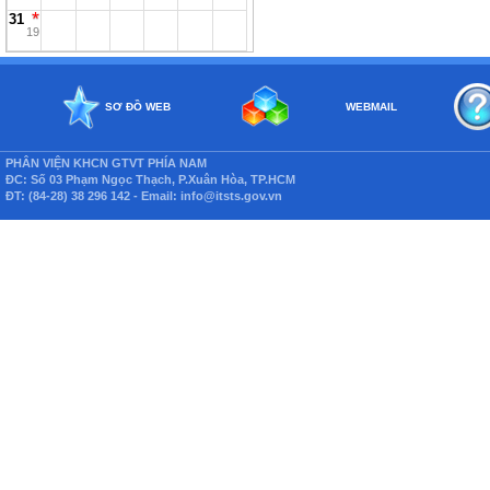
31
19
SƠ ĐỒ WEB
WEBMAIL
PHÂN VIỆN KHCN GTVT PHÍA NAM
ĐC: Số 03 Phạm Ngọc Thạch, P.Xuân Hòa, TP.HCM
ĐT: (84-28) 38 296 142 - Email: info@itsts.gov.vn