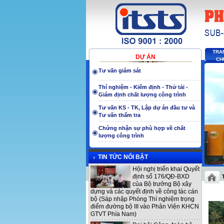
TRA
DỰ ÁN
CH
Tư vấn giám sát
Thí nghiệm - Kiểm định - Thử tải -
Giám định chất lượng công trình
Tư vấn KS - TK, Lập dự án đầu tư và
Tư vấn thẩm tra
Chứng nhận sự phù hợp về chất
lượng công trình
TIN TỨC NỔI BẬT
Hội nghị triển khai Quyết
định số 176/QĐ-BXD
của Bộ trưởng Bộ xây
dựng và các quyết định về công tác cán
bộ (Sáp nhập Phòng Thí nghiệm trọng
điểm đường bộ III vào Phân Viện KHCN
GTVT Phía Nam)