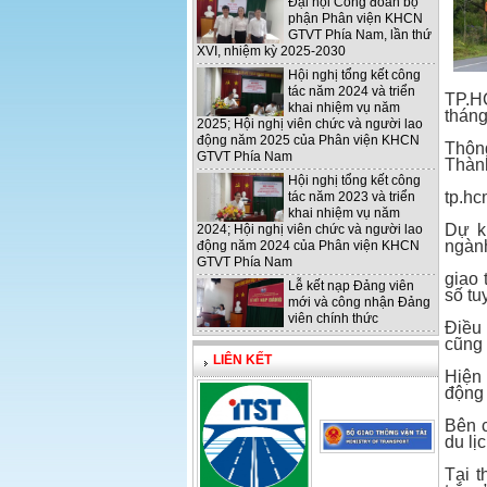
Đại hội Công đoàn bộ
phận Phân viện KHCN
GTVT Phía Nam, lần thứ
XVI, nhiệm kỳ 2025-2030
Hội nghị tổng kết công
tác năm 2024 và triển
TP.HC
khai nhiệm vụ năm
tháng
2025; Hội nghị viên chức và người lao
động năm 2025 của Phân viện KHCN
Thông
GTVT Phía Nam
Thành
Hội nghị tổng kết công
tp.hc
tác năm 2023 và triển
khai nhiệm vụ năm
Dự k
2024; Hội nghị viên chức và người lao
ngàn
động năm 2024 của Phân viện KHCN
GTVT Phía Nam
giao 
Lễ kết nạp Đảng viên
số tu
mới và công nhận Đảng
viên chính thức
Điều 
cũng 
LIÊN KẾT
Hiện 
động 
Bên c
du lị
Tại t