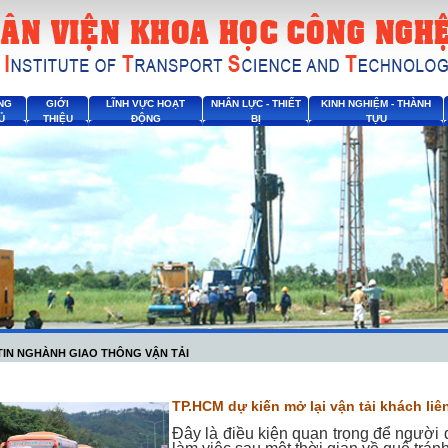
NG
GIỚI
LĨNH VỰC HOẠT
NHÂN LỰC - THIẾT
KINH NGHIỆM - THÀNH
Ủ
THIỆU
ĐỘNG
BỊ
TỰU
TIN NGHÀNH GIAO THÔNG VẬN TẢI
TP.HCM dự kiến mở lại vận tải khách liên
Đây là điều kiện quan trọng để người d