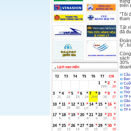
trắng
triển
“Tôi 
tham
Tất n
đã đư
Đoàn 
ly”, 
Cũng 
sách 
30% t
doanh
Lịch vạn niên
Cầu 
T2
T3
T4
T5
T6
T7
CN
Ban 
1
2
Cuối
19/6
20
Tập 
Thử 
3
4
5
6
7
8
9
TP H
21
22
23
24
25/6
26
27
Gần 
10
11
12
13
14
15
16
Cao 
28
29
30
2
3
4
1/7
TP H
17
18
19
20
21
22
23
5
6
7
8
9
10
11
24
25
26
27
28
29
30
12
13
14
15
16
17
18