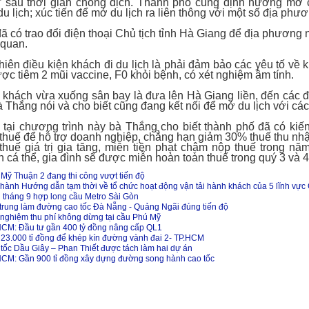
” sau thời gian chống dịch. Thành phố cũng định hướng mở 
 du lịch; xúc tiến để mở du lịch ra liên thông với một số địa phư
đã có trao đổi điện thoại Chủ tịch tỉnh Hà Giang để địa phương
 quan.
hiên điều kiện khách đi du lịch là phải đảm bảo các yêu tố về
ợc tiêm 2 mũi vaccine, F0 khỏi bệnh, có xét nghiệm âm tính.
khách vừa xuống sân bay là đưa lên Hà Giang liền, đến các đ
bà Thắng nói và cho biết cũng đang kết nối để mở du lịch với c
tại chương trình này bà Thắng cho biết thành phố đã có ki
thuế để hỗ trợ doanh nghiệp, chẳng hạn giảm 30% thuế thu nh
huế giá trị gia tăng, miễn tiền phạt chậm nộp thuế trong nă
 cá thể, gia đình sẽ được miễn hoàn toàn thuế trong quý 3 và 
Mỹ Thuận 2 đang thi công vượt tiến độ
hành Hướng dẫn tạm thời về tổ chức hoạt động vận tải hành khách của 5 lĩnh vự
 tháng 9 hợp long cầu Metro Sài Gòn
trung làm đường cao tốc Đà Nẵng - Quảng Ngãi đúng tiến độ
nghiệm thu phí không dừng tại cầu Phú Mỹ
CM: Đầu tư gần 400 tỷ đồng nâng cấp QL1
23.000 tỉ đồng để khép kín đường vành đai 2- TP.HCM
tốc Dầu Giây – Phan Thiết được tách làm hai dự án
CM: Gần 900 tỉ đồng xây dựng đường song hành cao tốc