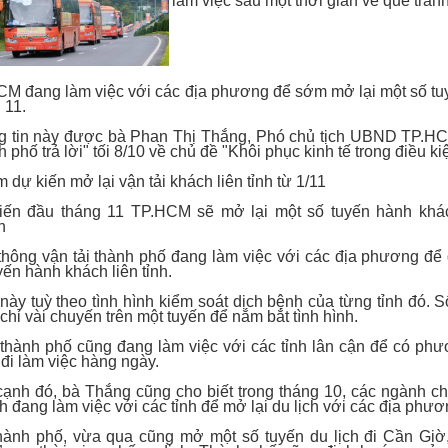
làm việc sau một thời gian về quê tránh
M đang làm việc với các địa phương để sớm mở lại một số tuyế
 11.
 tin này được bà Phan Thị Thắng, Phó chủ tịch UBND TP.HCM 
 phố trả lời" tối 8/10 về chủ đề "Khôi phục kinh tế trong điều k
m dự kiến mở lại vận tải khách liên tỉnh từ 1/11
iến đầu tháng 11 TP.HCM sẽ mở lại một số tuyến hành khác
h
thông vận tải thành phố đang làm việc với các địa phương để 
yến hành khách liên tỉnh.
này tuỳ theo tình hình kiểm soát dịch bệnh của từng tỉnh đó. Số
chỉ vài chuyến trên một tuyến để nắm bắt tình hình.
thành phố cũng đang làm việc với các tỉnh lân cận để có phươ
đi làm việc hàng ngày.
ạnh đó, bà Thắng cũng cho biết trong tháng 10, các ngành ch
ch đang làm việc với các tỉnh để mở lại du lịch với các địa phươ
hành phố, vừa qua cũng mở một số tuyến du lịch đi Cần Giờ,