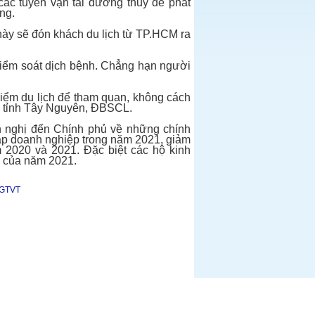
các tuyến vận tải đường thuỷ để phát
ơng.
 này sẽ đón khách du lịch từ TP.HCM ra
 kiểm soát dịch bệnh. Chẳng hạn người
iểm du lịch để tham quan, không cách
ác tỉnh Tây Nguyên, ĐBSCL.
ến nghị đến Chính phủ về những chính
ập doanh nghiệp trong năm 2021, giảm
m 2020 và 2021. Đặc biệt các hộ kinh
4 của năm 2021.
c GTVT