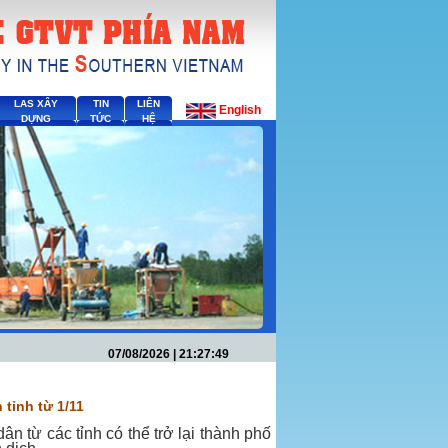
LAS XÂY
TIN
LIÊN
English
DỰNG
TỨC
HỆ
07/08/2026 | 21:27:49
 tỉnh từ 1/11
ân từ các tỉnh có thể trở lại thành phố