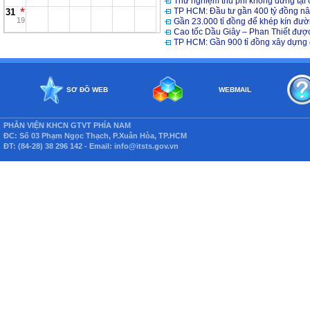
Thử nghiệm thu phí không dừng tại
TP HCM: Đầu tư gần 400 tỷ đồng n
31
19
Gần 23.000 tỉ đồng để khép kín đư
Cao tốc Dầu Giây – Phan Thiết được
TP HCM: Gần 900 tỉ đồng xây dựng
SƠ ĐỒ WEB
WEBMAIL
PHÂN VIỆN KHCN GTVT PHÍA NAM
ĐC: Số 03 Phạm Ngọc Thạch, P.Xuân Hòa, TP.HCM
ĐT: (84-28) 38 296 142 - Email: info@itsts.gov.vn