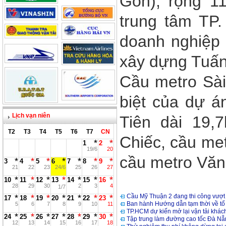
Gòn), rộng 11
trung tâm TP.
doanh nghiệp 
xây dựng Tuấn 
Cầu metro Sài
biệt của dự á
Lịch vạn niên
Tiên dài 19,
T2
T3
T4
T5
T6
T7
CN
Chiếc, cầu me
1
2
19/6
20
cầu metro Văn
3
4
5
6
7
8
9
21
22
23
24/6
25
26
27
10
11
12
13
14
15
16
28
29
30
2
3
4
1/7
Cầu Mỹ Thuận 2 đang thi công vượt 
17
18
19
20
21
22
23
Ban hành Hướng dẫn tạm thời về tổ 
5
6
7
8
9
10
11
TP.HCM dự kiến mở lại vận tải khách 
24
25
26
27
28
29
30
Tập trung làm đường cao tốc Đà Nẵ
12
13
14
15
16
17
18