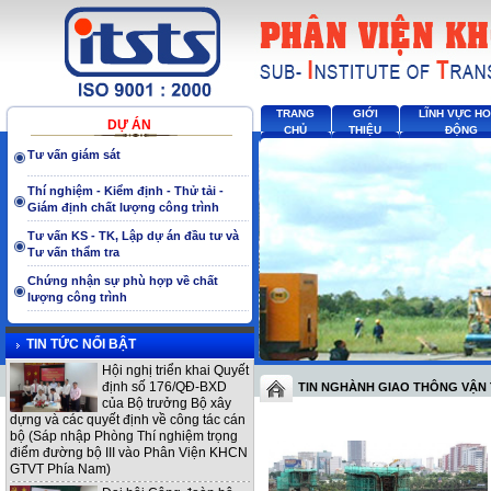
TRANG
GIỚI
LĨNH VỰC H
DỰ ÁN
CHỦ
THIỆU
ĐỘNG
Tư vấn giám sát
Thí nghiệm - Kiểm định - Thử tải -
Giám định chất lượng công trình
Tư vấn KS - TK, Lập dự án đầu tư và
Tư vấn thẩm tra
Chứng nhận sự phù hợp về chất
lượng công trình
TIN TỨC NỔI BẬT
Hội nghị triển khai Quyết
định số 176/QĐ-BXD
TIN NGHÀNH GIAO THÔNG VẬN 
của Bộ trưởng Bộ xây
dựng và các quyết định về công tác cán
bộ (Sáp nhập Phòng Thí nghiệm trọng
điểm đường bộ III vào Phân Viện KHCN
GTVT Phía Nam)