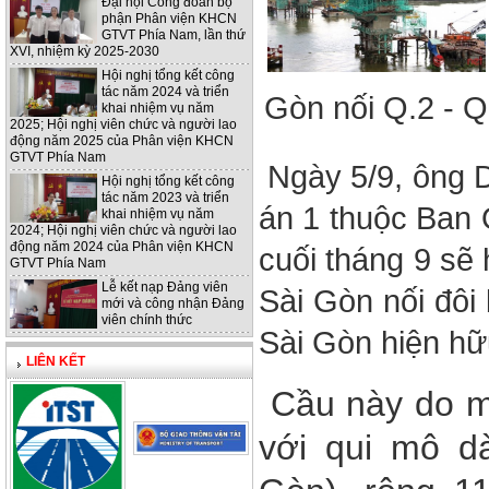
Đại hội Công đoàn bộ
phận Phân viện KHCN
GTVT Phía Nam, lần thứ
XVI, nhiệm kỳ 2025-2030
Hội nghị tổng kết công
tác năm 2024 và triển
Gòn nối Q.2 - Q
khai nhiệm vụ năm
2025; Hội nghị viên chức và người lao
động năm 2025 của Phân viện KHCN
GTVT Phía Nam
Ngày 5/9, ông 
Hội nghị tổng kết công
tác năm 2023 và triển
án 1 thuộc Ban 
khai nhiệm vụ năm
2024; Hội nghị viên chức và người lao
động năm 2024 của Phân viện KHCN
cuối tháng 9 sẽ
GTVT Phía Nam
Lễ kết nạp Đảng viên
Sài Gòn nối đôi
mới và công nhận Đảng
viên chính thức
Sài Gòn hiện hữ
LIÊN KẾT
Cầu này do mộ
với qui mô dà