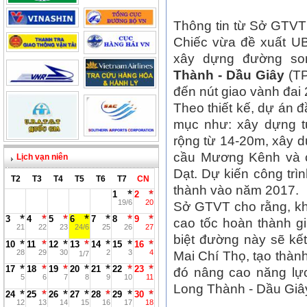
Thông tin từ Sở GTV
Chiếc vừa đề xuất U
xây dựng đường so
Thành - Dầu Giây
(TP
đến nút giao vành đai 
Theo thiết kế, dự án 
mục như: xây dựng t
rộng từ 14-20m, xây d
cầu Mương Kênh và c
Lịch vạn niên
Dạt. Dự kiến công trì
T2
T3
T4
T5
T6
T7
CN
thành vào năm 2017.
1
2
19/6
20
Sở GTVT cho rằng, k
3
4
5
6
7
8
9
cao tốc hoàn thành g
21
22
23
24/6
25
26
27
biệt đường này sẽ kế
10
11
12
13
14
15
16
28
29
30
2
3
4
Mai Chí Thọ, tạo thành
1/7
17
18
19
20
21
22
23
đó nâng cao năng lự
5
6
7
8
9
10
11
Long Thành - Dầu Giâ
24
25
26
27
28
29
30
12
13
14
15
16
17
18