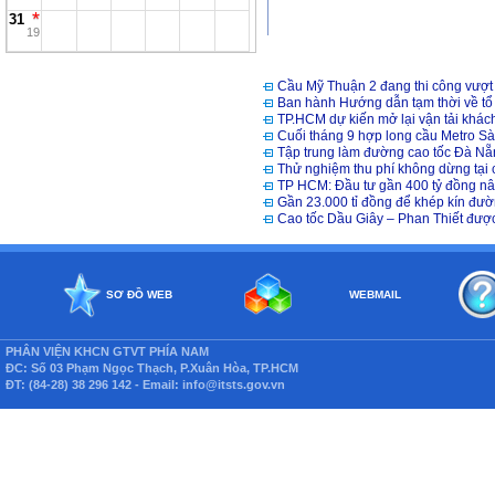
31
19
Cầu Mỹ Thuận 2 đang thi công vượt 
Ban hành Hướng dẫn tạm thời về tổ 
TP.HCM dự kiến mở lại vận tải khách 
Cuối tháng 9 hợp long cầu Metro S
Tập trung làm đường cao tốc Đà Nẵ
Thử nghiệm thu phí không dừng tại
TP HCM: Đầu tư gần 400 tỷ đồng n
Gần 23.000 tỉ đồng để khép kín đư
Cao tốc Dầu Giây – Phan Thiết được
SƠ ĐỒ WEB
WEBMAIL
PHÂN VIỆN KHCN GTVT PHÍA NAM
ĐC: Số 03 Phạm Ngọc Thạch, P.Xuân Hòa, TP.HCM
ĐT: (84-28) 38 296 142 - Email: info@itsts.gov.vn