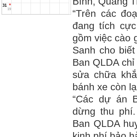
Bình, Quảng Tr
31
19
“Trên các đoạ
đang tích cự
gồm việc cào g
Sanh cho biết
Ban QLDA chỉ 
sửa chữa khắ
bánh xe còn lạ
“Các dự án 
dừng thu phí
Ban QLDA huy
kinh phí bảo h