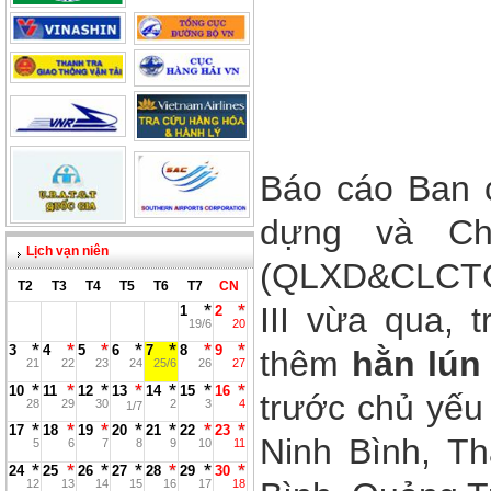
Báo cáo Ban 
dựng và Chấ
Lịch vạn niên
(QLXD&CLCTG
T2
T3
T4
T5
T6
T7
CN
III vừa qua, 
1
2
19/6
20
3
4
5
6
7
8
9
thêm
hằn lún
21
22
23
24
25/6
26
27
10
11
12
13
14
15
16
trước chủ yếu
28
29
30
2
3
4
1/7
17
18
19
20
21
22
23
Ninh Bình, T
5
6
7
8
9
10
11
24
25
26
27
28
29
30
12
13
14
15
16
17
18