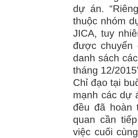
dự án. “Riên
thuộc nhóm dự
JICA, tuy nhi
được chuyển 
danh sách các
tháng 12/2015
Chỉ đạo tại b
mạnh các dự á
đều đã hoàn t
quan cần tiếp
việc cuối cùn