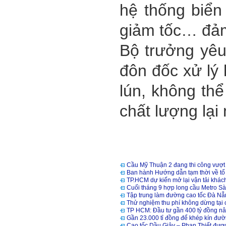
hệ thống biển
giảm tốc… đả
Bộ trưởng yêu
đôn đốc xử lý
lún, không th
chất lượng lạ
Cầu Mỹ Thuận 2 đang thi công vượt 
Ban hành Hướng dẫn tạm thời về tổ 
TP.HCM dự kiến mở lại vận tải khách 
Cuối tháng 9 hợp long cầu Metro S
Tập trung làm đường cao tốc Đà Nẵ
Thử nghiệm thu phí không dừng tại
TP HCM: Đầu tư gần 400 tỷ đồng n
Gần 23.000 tỉ đồng để khép kín đư
Cao tốc Dầu Giây – Phan Thiết được