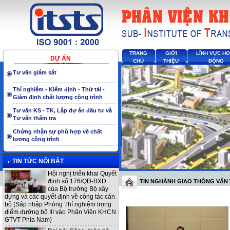
TRANG
GIỚI
LĨNH VỰC H
DỰ ÁN
CHỦ
THIỆU
ĐỘNG
Tư vấn giám sát
Thí nghiệm - Kiểm định - Thử tải -
Giám định chất lượng công trình
Tư vấn KS - TK, Lập dự án đầu tư và
Tư vấn thẩm tra
Chứng nhận sự phù hợp về chất
lượng công trình
TIN TỨC NỔI BẬT
Hội nghị triển khai Quyết
định số 176/QĐ-BXD
TIN NGHÀNH GIAO THÔNG VẬN 
của Bộ trưởng Bộ xây
dựng và các quyết định về công tác cán
bộ (Sáp nhập Phòng Thí nghiệm trọng
điểm đường bộ III vào Phân Viện KHCN
GTVT Phía Nam)