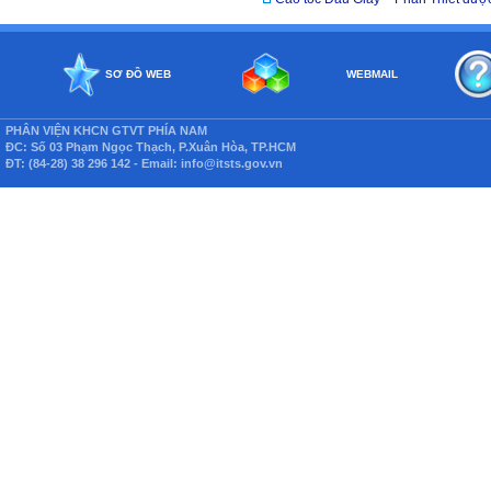
SƠ ĐỒ WEB
WEBMAIL
PHÂN VIỆN KHCN GTVT PHÍA NAM
ĐC: Số 03 Phạm Ngọc Thạch, P.Xuân Hòa, TP.HCM
ĐT: (84-28) 38 296 142 - Email: info@itsts.gov.vn